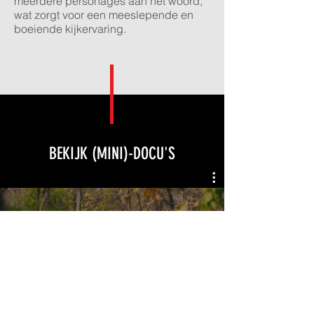
meerdere personages aan het woord,
wat zorgt voor een meeslepende en
boeiende kijkervaring.
BEKIJK (MINI)-DOCU'S
Reportage - Diergaarde Blijdorp Aziatische
Olifant
Video afspelen